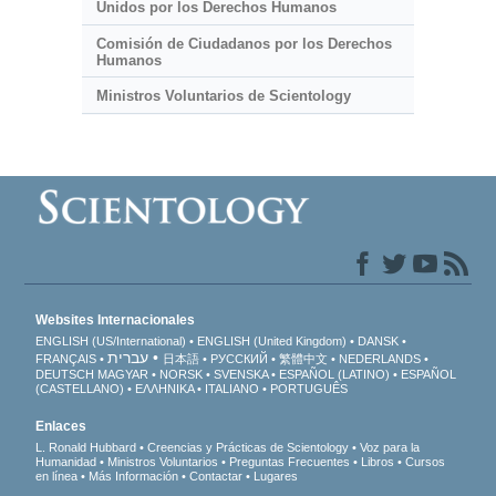
Unidos por los Derechos Humanos
Comisión de Ciudadanos por los Derechos
Humanos
Ministros Voluntarios de Scientology
Websites Internacionales
ENGLISH (US/International)
ENGLISH (United Kingdom)
DANSK
עברית
FRANÇAIS
日本語
РУССКИЙ
繁體中文
NEDERLANDS
DEUTSCH
MAGYAR
NORSK
SVENSKA
ESPAÑOL (LATINO)
ESPAÑOL
(CASTELLANO)
ΕΛΛΗΝΙΚA
ITALIANO
PORTUGUÊS
Enlaces
L. Ronald Hubbard
Creencias y Prácticas de Scientology
Voz para la
Humanidad
Ministros Voluntarios
Preguntas Frecuentes
Libros
Cursos
en línea
Más Información
Contactar
Lugares