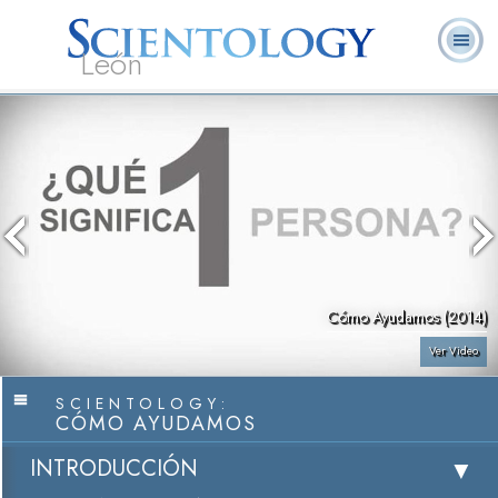
León
L. Ronald
¿Qué es
Ministros
Preguntas
Libros
Hubbard
Scientology?
Voluntarios
Frecuentes
Cómo Ayudamos (2014)
Ver Video
SCIENTOLOGY:
CÓMO AYUDAMOS
INTRODUCCIÓN