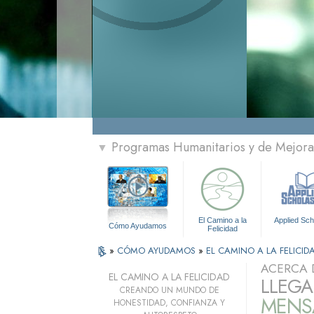
Programas Humanitarios y de Mejora 
▼
El Camino a la
Applied Sch
Cómo Ayudamos
Felicidad
»
CÓMO AYUDAMOS
»
EL CAMINO A LA FELICID
ACERCA 
EL CAMINO A LA FELICIDAD
LLEGA
CREANDO UN MUNDO DE
MENSA
HONESTIDAD, CONFIANZA Y