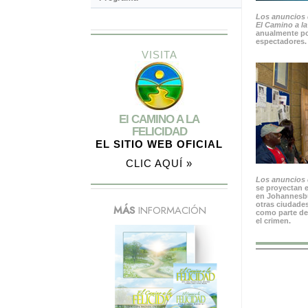
Los anuncios 
El Camino a la
anualmente po
espectadores.
VISITA
El CAMINO A LA
FELICIDAD
EL SITIO WEB OFICIAL
CLIC AQUÍ »
Los anuncios d
se proyectan e
en Johannesbu
otras ciudades
MÁS
INFORMACIÓN
como parte de
el crimen.