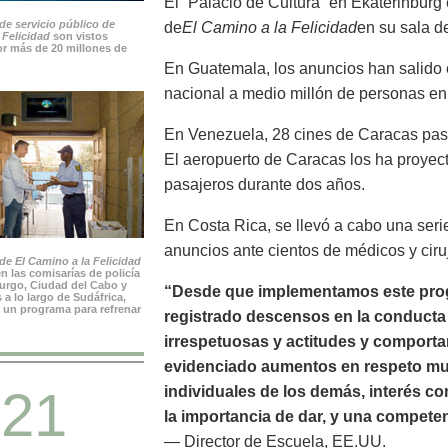
El “Palacio de Cultura” en Ekaterinburg
de servicio público de
de
El Camino a la Felicidad
en su sala de
 Felicidad
son vistos
r más de 20 millones de
En Guatemala, los anuncios han salido e
nacional a medio millón de personas en
En Venezuela, 28 cines de Caracas pas
El aeropuerto de Caracas los ha proyec
pasajeros durante dos años.
En Costa Rica, se llevó a cabo una seri
anuncios ante cientos de médicos y ciru
e El Camino a la Felicidad
n las comisarías de policía
rgo, Ciudad del Cabo y
“Desde que implementamos este prog
 a lo largo de Sudáfrica,
 un programa para refrenar
registrado descensos en la conducta n
irrespetuosas y actitudes y comport
evidenciado aumentos en respeto mutu
21
individuales de los demás, interés c
la importancia de dar, y una compete
— Director de Escuela, EE.UU.