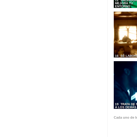
12 SALVAGUA
MEJORA TU
ENTORNO
16 SÉ LABOR
19 TRATA DE
A LOS DEMÁ
Cada uno de l