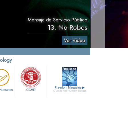
Mensaje de Servicio Público
13. No Robes
Ver Video
tology
Freedom Magazine
▶
 Humanos
CCHR
A Voice for Human Rights