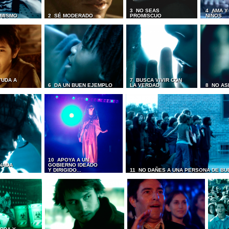
3 NO SEAS
4 AMA Y
I MISMO
2 SÉ MODERADO
PROMISCUO
NIÑOS
YUDA A
7 BUSCA VIVIR CON
6 DA UN BUEN EJEMPLO
LA VERDAD
8 NO AS
10 APOYA A UN
NADA
GOBIERNO IDEADO
Y DIRIGIDO...
11 NO DAÑES A UNA PERSONA DE BU