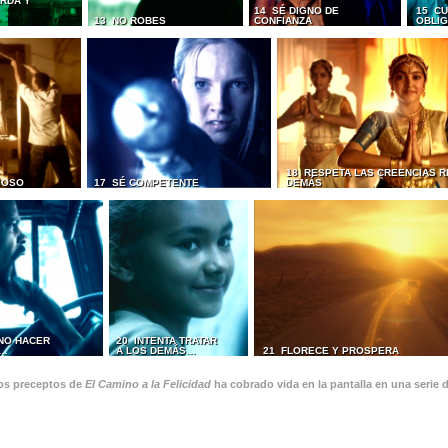
RDA Y
14 SÉ DIGNO DE
15 CU
13 NO ROBES
CONFIANZA
OBLI
18 RESPETA LAS CREENCIAS R
IOSO
17 SÉ COMPETENTE
DEMÁS
 NO HACER
20 INTENTA TRATAR
S…
A LOS DEMÁS…
21 FLORECE Y PROSPERA
os preceptos de
El Camino a la Felicidad
ha cobrado vida en la pantalla en una serie 