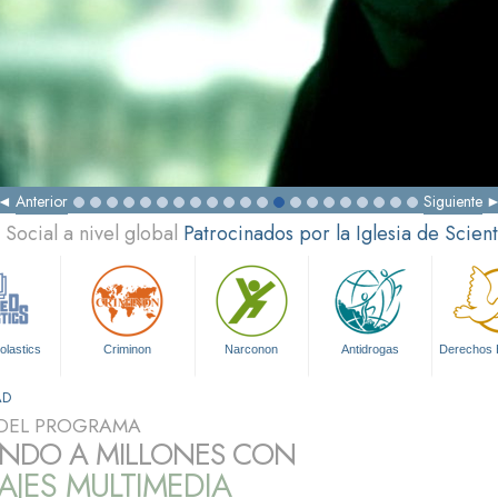
Anterior
Siguiente
Social a nivel global
Patrocinados por la Iglesia de Scien
olastics
Criminon
Narconon
Antidrogas
Derechos
AD
DEL PROGRAMA
NDO A MILLONES CON
JES MULTIMEDIA