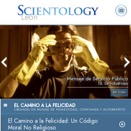
León
L. Ronald
¿Qué es
Ministros
Preguntas
Libros
Hubbard
Scientology?
Voluntarios
Frecuentes
Mensaje de Servicio Público
16. Se Industrioso
Ver Video
EL CAMINO A LA FELICIDAD
CREANDO UN MUNDO DE HONESTIDAD, CONFIANZA Y AUTORESPETO
El Camino a la Felicidad: Un Código
Moral No Religioso