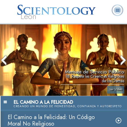
León
L. Ronald
¿Qué es
Ministros
Preguntas
Libros
Hubbard
Scientology?
Voluntarios
Frecuentes
Mensaje de Servicio Público
18. Respeta las Creencias Religiosas
de los Demás
Ver Video
EL CAMINO A LA FELICIDAD
CREANDO UN MUNDO DE HONESTIDAD, CONFIANZA Y AUTORESPETO
El Camino a la Felicidad: Un Código
Moral No Religioso