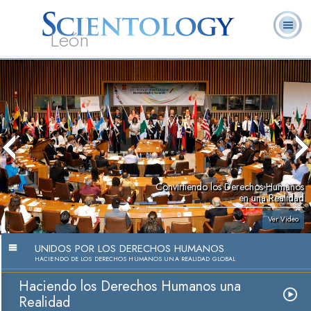
León
L. Ronald
¿Qué es
Ministros
Preguntas
Libros
Hubbard
Scientology?
Voluntarios
Frecuentes
Convirtiendo los Derechos Humanos
en una Realidad
Ver Video
UNIDOS POR LOS DERECHOS HUMANOS
HACIENDO DE LOS DERECHOS HUMANOS UNA REALIDAD GLOBAL
Haciendo los Derechos Humanos una
Realidad