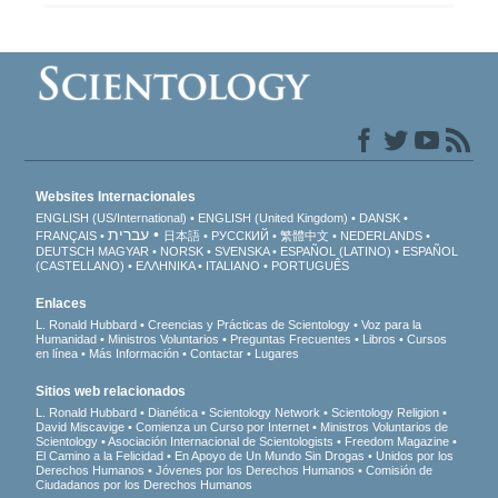
Websites Internacionales
ENGLISH (US/International)
ENGLISH (United Kingdom)
DANSK
עברית
FRANÇAIS
日本語
РУССКИЙ
繁體中文
NEDERLANDS
DEUTSCH
MAGYAR
NORSK
SVENSKA
ESPAÑOL (LATINO)
ESPAÑOL
(CASTELLANO)
ΕΛΛΗΝΙΚA
ITALIANO
PORTUGUÊS
Enlaces
L. Ronald Hubbard
Creencias y Prácticas de Scientology
Voz para la
Humanidad
Ministros Voluntarios
Preguntas Frecuentes
Libros
Cursos
en línea
Más Información
Contactar
Lugares
Sitios web relacionados
L. Ronald Hubbard
Dianética
Scientology Network
Scientology Religion
David Miscavige
Comienza un Curso por Internet
Ministros Voluntarios de
Scientology
Asociación Internacional de Scientologists
Freedom Magazine
El Camino a la Felicidad
En Apoyo de Un Mundo Sin Drogas
Unidos por los
Derechos Humanos
Jóvenes por los Derechos Humanos
Comisión de
Ciudadanos por los Derechos Humanos