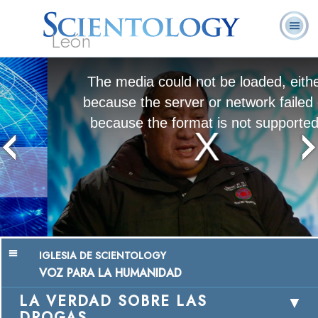
León
L. Ronald
¿Qué es
Ministros
Preguntas
Libros
Hubbard
Scientology?
Voluntarios
Frecuentes
The media could not be loaded, either
because the server or network failed or
because the format is not supported.
Chairman, Mangere Maori Wardens
Association
Ver Video
IGLESIA DE SCIENTOLOGY
VOZ PARA LA HUMANIDAD
LA VERDAD SOBRE LAS
DROGAS