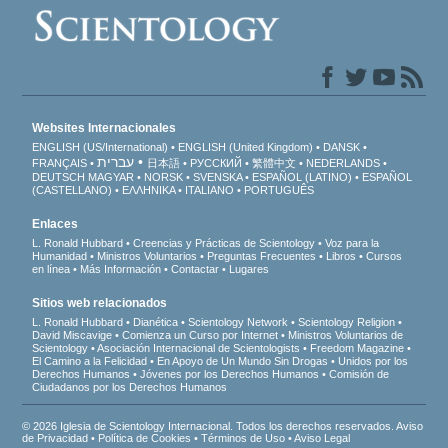
Websites Internacionales
ENGLISH (US/International)
ENGLISH (United Kingdom)
DANSK
עברית
FRANÇAIS
日本語
РУССКИЙ
繁體中文
NEDERLANDS
DEUTSCH
MAGYAR
NORSK
SVENSKA
ESPAÑOL (LATINO)
ESPAÑOL
(CASTELLANO)
ΕΛΛΗΝΙΚA
ITALIANO
PORTUGUÊS
Enlaces
L. Ronald Hubbard
Creencias y Prácticas de Scientology
Voz para la
Humanidad
Ministros Voluntarios
Preguntas Frecuentes
Libros
Cursos
en línea
Más Información
Contactar
Lugares
Sitios web relacionados
L. Ronald Hubbard
Dianética
Scientology Network
Scientology Religion
David Miscavige
Comienza un Curso por Internet
Ministros Voluntarios de
Scientology
Asociación Internacional de Scientologists
Freedom Magazine
El Camino a la Felicidad
En Apoyo de Un Mundo Sin Drogas
Unidos por los
Derechos Humanos
Jóvenes por los Derechos Humanos
Comisión de
Ciudadanos por los Derechos Humanos
© 2026 Iglesia de Scientology Internacional. Todos los derechos reservados.
Aviso
de Privacidad
•
Política de Cookies
•
Términos de Uso
•
Aviso Legal