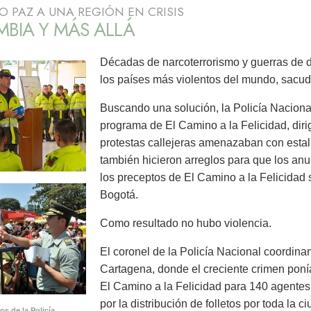
O PAZ A UNA REGIÓN EN CRISIS
BIA Y MÁS ALLÁ
Décadas de narcoterrorismo y guerras de 
los países más violentos del mundo, sacud
Buscando una solución, la Policía Nacion
programa de El Camino a la Felicidad, dir
protestas callejeras amenazaban con estall
también hicieron arreglos para que los anu
los preceptos de El Camino a la Felicidad s
Bogotá.
Como resultado no hubo violencia.
El coronel de la Policía Nacional coordina
Cartagena, donde el creciente crimen ponía
El Camino a la Felicidad para 140 agentes
por la distribución de folletos por toda la 
s de la Policía