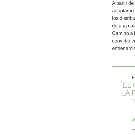
A partir d
adoptaron 
los distrib
de una caí
Camino a l
convirtió e
entrenamien
E
EL 
LA 
T