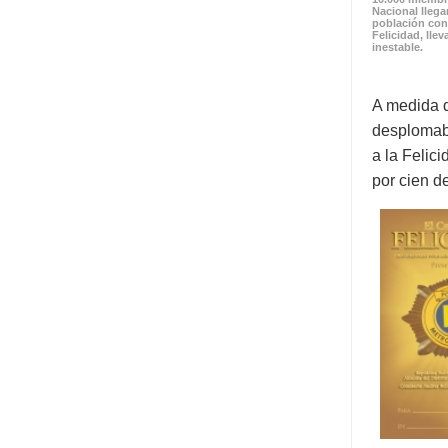
Nacional llega
población con
Felicidad, lle
inestable.
A medida q
desplomaba
a la Felic
por cien d