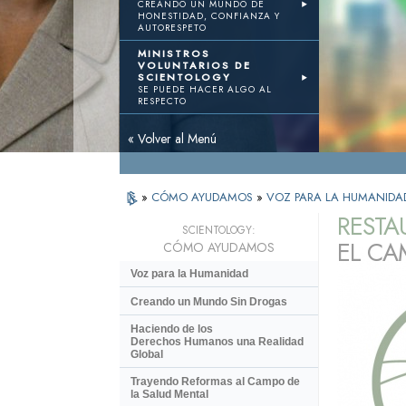
CREANDO UN MUNDO DE
HONESTIDAD, CONFIANZA Y
AUTORESPETO
MINISTROS
VOLUNTARIOS DE
SCIENTOLOGY
SE PUEDE HACER ALGO AL
RESPECTO
« Volver al Menú
»
CÓMO AYUDAMOS
»
VOZ PARA LA HUMANIDA
RESTA
SCIENTOLOGY:
EL CA
CÓMO AYUDAMOS
Voz para la Humanidad
Creando un Mundo Sin Drogas
Haciendo de los
Derechos Humanos una Realidad
Global
Trayendo Reformas al Campo de
la Salud Mental