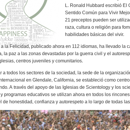
L. Ronald Hubbard escribió El 
Sentido Común para Vivir Mejor.
21 preceptos pueden ser utiliza
raza, cultura o religión para fo
habilidades básicas del vivir.
a la Felicidad, publicado ahora en 112 idiomas, ha llevado la
ia, la paz a las zonas devastadas por la guerra civil y el autore
glesias, centros juveniles y comunitarios.
r a todos los sectores de la sociedad, la sede de la organizació
Internacional en Glendale, California, se estableció como centr
ndo. A través del apoyo de las Iglesias de Scientology y los sci
 y programas educativos se utilizan ahora en todos los rincone
l de honestidad, confianza y autorespeto a lo largo de todas las