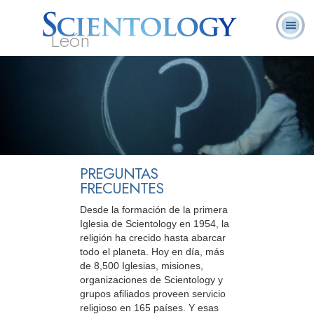
León
L. Ronald
¿Qué es
Ministros
Preguntas
Libros
Hubbard
Scientology?
Voluntarios
Frecuentes
PREGUNTAS
FRECUENTES
Desde la formación de la primera
Iglesia de Scientology en 1954, la
religión ha crecido hasta abarcar
todo el planeta. Hoy en día, más
de 8,500 Iglesias, misiones,
organizaciones de Scientology y
grupos afiliados proveen servicio
religioso en 165 países. Y esas