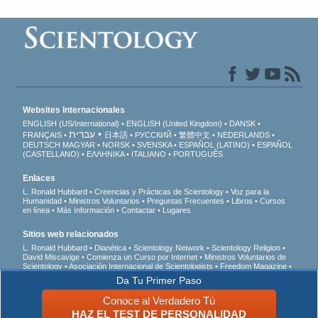
Websites Internacionales
ENGLISH (US/International)
ENGLISH (United Kingdom)
DANSK
עברית
FRANÇAIS
日本語
РУССКИЙ
繁體中文
NEDERLANDS
DEUTSCH
MAGYAR
NORSK
SVENSKA
ESPAÑOL (LATINO)
ESPAÑOL
(CASTELLANO)
ΕΛΛΗΝΙΚA
ITALIANO
PORTUGUÊS
Enlaces
L. Ronald Hubbard
Creencias y Prácticas de Scientology
Voz para la
Humanidad
Ministros Voluntarios
Preguntas Frecuentes
Libros
Cursos
en línea
Más Información
Contactar
Lugares
Sitios web relacionados
L. Ronald Hubbard
Dianética
Scientology Network
Scientology Religion
David Miscavige
Comienza un Curso por Internet
Ministros Voluntarios de
Scientology
Asociación Internacional de Scientologists
Freedom Magazine
El Camino a la Felicidad
En Apoyo de Un Mundo Sin Drogas
Unidos por los
Da Tu Primer Paso
Derechos Humanos
Jóvenes por los Derechos Humanos
Comisión de
Ciudadanos por los Derechos Humanos
Conoce al Verdadero Tú
HAZ EL TEST DE PERSONALIDAD