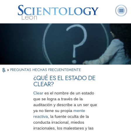
León
L. Ronald
¿Qué es
Ministros
Preguntas
Libros
Hubbard
Scientology?
Voluntarios
Frecuentes
»
PREGUNTAS HECHAS FRECUENTEMENTE
¿QUÉ ES EL ESTADO DE
CLEAR?
Clear
es el nombre de un estado
que se logra a través de la
auditación y describe a un ser que
ya no tiene su propia
mente
reactiva
, la fuente oculta de la
conducta irracional, miedos
irracionales, los malestares y las