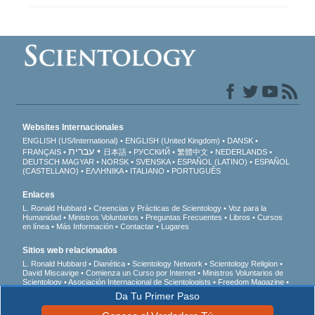
Websites Internacionales
ENGLISH (US/International)
ENGLISH (United Kingdom)
DANSK
עברית
FRANÇAIS
日本語
РУССКИЙ
繁體中文
NEDERLANDS
DEUTSCH
MAGYAR
NORSK
SVENSKA
ESPAÑOL (LATINO)
ESPAÑOL
(CASTELLANO)
ΕΛΛΗΝΙΚA
ITALIANO
PORTUGUÊS
Enlaces
L. Ronald Hubbard
Creencias y Prácticas de Scientology
Voz para la
Humanidad
Ministros Voluntarios
Preguntas Frecuentes
Libros
Cursos
en línea
Más Información
Contactar
Lugares
Sitios web relacionados
L. Ronald Hubbard
Dianética
Scientology Network
Scientology Religion
David Miscavige
Comienza un Curso por Internet
Ministros Voluntarios de
Scientology
Asociación Internacional de Scientologists
Freedom Magazine
El Camino a la Felicidad
En Apoyo de Un Mundo Sin Drogas
Unidos por los
Da Tu Primer Paso
Derechos Humanos
Jóvenes por los Derechos Humanos
Comisión de
Ciudadanos por los Derechos Humanos