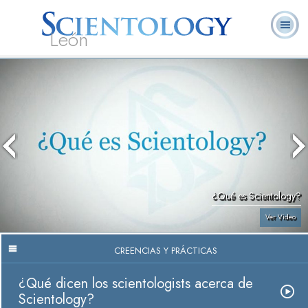
León
L. Ronald
¿Qué es
Ministros
Preguntas
Libros
Hubbard
Scientology?
Voluntarios
Frecuentes
¿Qué es Scientology?
Ver Video
CREENCIAS Y PRÁCTICAS
¿Qué dicen los scientologists acerca de
Scientology?