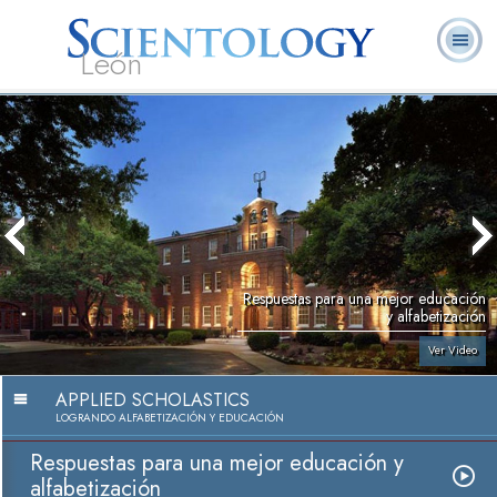
León
L. Ronald
¿Qué es
Ministros
Preguntas
Libros
Hubbard
Scientology?
Voluntarios
Frecuentes
Respuestas para una mejor educación
y alfabetización
Ver Video
APPLIED SCHOLASTICS
LOGRANDO ALFABETIZACIÓN Y EDUCACIÓN
Respuestas para una mejor educación y
alfabetización