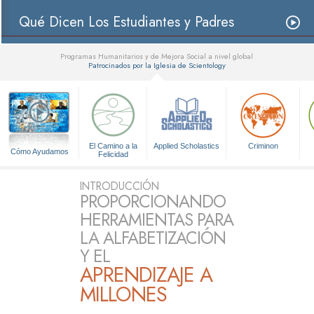
Qué Dicen Los Estudiantes y Padres
Programas Humanitarios y de Mejora Social a nivel global
Patrocinados por la Iglesia de Scientology
▼
El Camino a la
Applied Scholastics
Criminon
Cómo Ayudamos
Felicidad
INTRODUCCIÓN
PROPORCIONANDO
HERRAMIENTAS PARA
LA ALFABETIZACIÓN
Y EL
APRENDIZAJE A
MILLONES