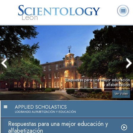
León
L. Ronald
¿Qué es
Ministros
Preguntas
Libros
Hubbard
Scientology?
Voluntarios
Frecuentes
Respuestas para una mejor educación
y alfabetización
Ver Video
APPLIED SCHOLASTICS
LOGRANDO ALFABETIZACIÓN Y EDUCACIÓN
Respuestas para una mejor educación y
alfabetización