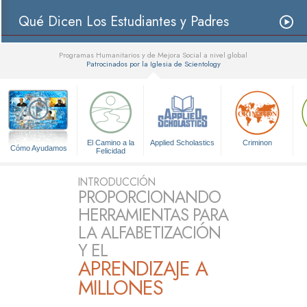
Qué Dicen Los Estudiantes y Padres
Programas Humanitarios y de Mejora Social a nivel global
Patrocinados por la Iglesia de Scientology
▼
El Camino a la
Applied Scholastics
Criminon
Cómo Ayudamos
Felicidad
INTRODUCCIÓN
PROPORCIONANDO
HERRAMIENTAS PARA
LA ALFABETIZACIÓN
Y EL
APRENDIZAJE A
MILLONES