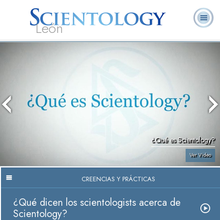
León
L. Ronald
¿Qué es
Ministros
Preguntas
Libros
Hubbard
Scientology?
Voluntarios
Frecuentes
¿Qué es Scientology?
Ver Video
CREENCIAS Y PRÁCTICAS
¿Qué dicen los scientologists acerca de
Scientology?