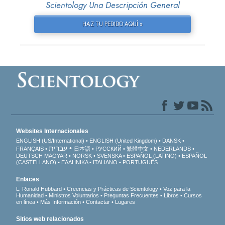
Scientology Una Descripción General
HAZ TU PEDIDO AQUÍ »
Websites Internacionales
ENGLISH (US/International)
ENGLISH (United Kingdom)
DANSK
עברית
FRANÇAIS
日本語
РУССКИЙ
繁體中文
NEDERLANDS
DEUTSCH
MAGYAR
NORSK
SVENSKA
ESPAÑOL (LATINO)
ESPAÑOL
(CASTELLANO)
ΕΛΛΗΝΙΚA
ITALIANO
PORTUGUÊS
Enlaces
L. Ronald Hubbard
Creencias y Prácticas de Scientology
Voz para la
Humanidad
Ministros Voluntarios
Preguntas Frecuentes
Libros
Cursos
en línea
Más Información
Contactar
Lugares
Sitios web relacionados