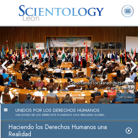
León
L. Ronald
¿Qué es
Ministros
Preguntas
Libros
Hubbard
Scientology?
Voluntarios
Frecuentes
Convirtiendo los Derechos Humanos
en una Realidad
Ver Video
UNIDOS POR LOS DERECHOS HUMANOS
HACIENDO DE LOS DERECHOS HUMANOS UNA REALIDAD GLOBAL
Haciendo los Derechos Humanos una
Realidad