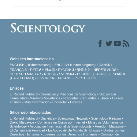
Websites Internacionales
ENGLISH (US/International)
ENGLISH (United Kingdom)
DANSK
עברית
FRANÇAIS
日本語
РУССКИЙ
繁體中文
NEDERLANDS
DEUTSCH
MAGYAR
NORSK
SVENSKA
ESPAÑOL (LATINO)
ESPAÑOL
(CASTELLANO)
ΕΛΛΗΝΙΚA
ITALIANO
PORTUGUÊS
Enlaces
L. Ronald Hubbard
Creencias y Prácticas de Scientology
Voz para la
Humanidad
Ministros Voluntarios
Preguntas Frecuentes
Libros
Cursos
en línea
Más Información
Contactar
Lugares
Sitios web relacionados
L. Ronald Hubbard
Dianética
Scientology Network
Scientology Religion
David Miscavige
Comienza un Curso por Internet
Ministros Voluntarios de
Scientology
Asociación Internacional de Scientologists
Freedom Magazine
El Camino a la Felicidad
En Apoyo de Un Mundo Sin Drogas
Unidos por los
Derechos Humanos
Jóvenes por los Derechos Humanos
Comisión de