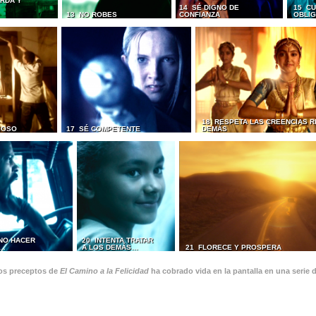
RDA Y
14 SÉ DIGNO DE
15 CU
13 NO ROBES
CONFIANZA
OBLI
18 RESPETA LAS CREENCIAS R
IOSO
17 SÉ COMPETENTE
DEMÁS
 NO HACER
20 INTENTA TRATAR
S…
A LOS DEMÁS…
21 FLORECE Y PROSPERA
os preceptos de
El Camino a la Felicidad
ha cobrado vida en la pantalla en una serie 