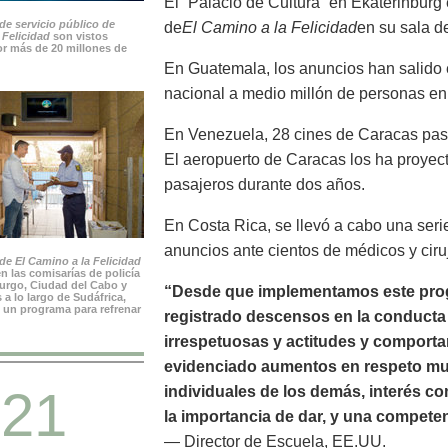
El “Palacio de Cultura” en Ekaterinburg
de servicio público de
de
El Camino a la Felicidad
en su sala de
 Felicidad
son vistos
r más de 20 millones de
En Guatemala, los anuncios han salido e
nacional a medio millón de personas en
En Venezuela, 28 cines de Caracas pas
El aeropuerto de Caracas los ha proyec
pasajeros durante dos años.
En Costa Rica, se llevó a cabo una seri
anuncios ante cientos de médicos y ciru
e El Camino a la Felicidad
n las comisarías de policía
rgo, Ciudad del Cabo y
“Desde que implementamos este prog
 a lo largo de Sudáfrica,
 un programa para refrenar
registrado descensos en la conducta n
irrespetuosas y actitudes y comport
evidenciado aumentos en respeto mutu
21
individuales de los demás, interés c
la importancia de dar, y una compete
— Director de Escuela, EE.UU.