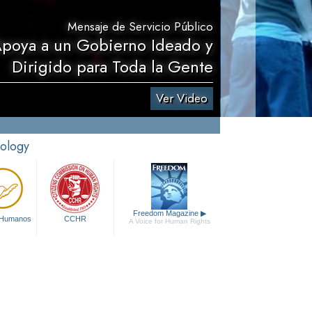
Mensaje de Servicio Público
Apoya a un Gobierno Ideado y
Dirigido para Toda la Gente
Ver Video
tology
Freedom Magazine
▶
 Humanos
CCHR
A Voice for Human Rights