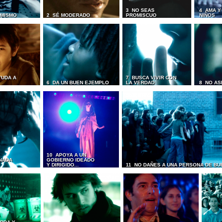
3 NO SEAS
4 AMA Y
I MISMO
2 SÉ MODERADO
PROMISCUO
NIÑOS
YUDA A
7 BUSCA VIVIR CON
6 DA UN BUEN EJEMPLO
LA VERDAD
8 NO AS
10 APOYA A UN
NADA
GOBIERNO IDEADO
Y DIRIGIDO...
11 NO DAÑES A UNA PERSONA DE BU