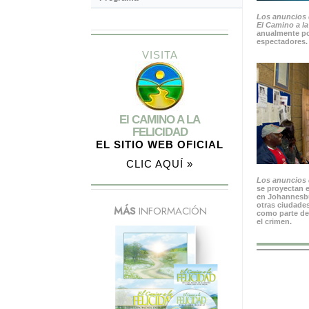
Los anuncios 
El Camino a la
anualmente po
espectadores.
VISITA
El CAMINO A LA
FELICIDAD
EL SITIO WEB OFICIAL
CLIC AQUÍ »
Los anuncios d
se proyectan e
en Johannesbu
otras ciudades
MÁS
INFORMACIÓN
como parte de
el crimen.