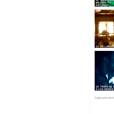
12 SALVAGUA
MEJORA TU
ENTORNO
16 SÉ LABOR
19 TRATA DE
A LOS DEMÁ
Cada uno de l