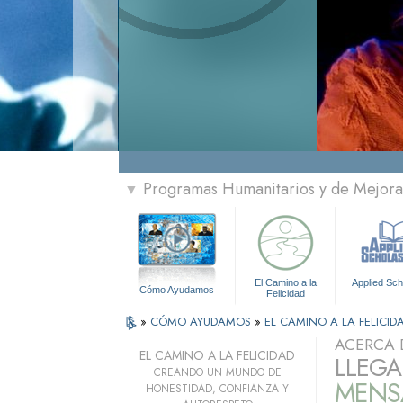
Programas Humanitarios y de Mejora 
▼
El Camino a la
Applied Sch
Cómo Ayudamos
Felicidad
»
CÓMO AYUDAMOS
»
EL CAMINO A LA FELICID
ACERCA 
EL CAMINO A LA FELICIDAD
LLEGA
CREANDO UN MUNDO DE
MENSA
HONESTIDAD, CONFIANZA Y