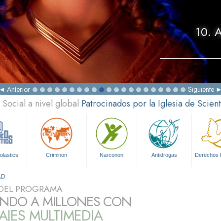
10. 
Anterior
Siguiente
Social a nivel global
Patrocinados por la Iglesia de Scien
olastics
Criminon
Narconon
Antidrogas
Derechos
AD
DEL PROGRAMA
NDO A MILLONES CON
JES MULTIMEDIA