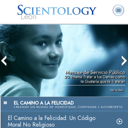
León
L. Ronald
¿Qué es
Ministros
Preguntas
Libros
Hubbard
Scientology?
Voluntarios
Frecuentes
Mensaje de Servicio Público
20. Intenta Tratar a los Demás como
te Gustaría que te Trataran
Ver Video
EL CAMINO A LA FELICIDAD
CREANDO UN MUNDO DE HONESTIDAD, CONFIANZA Y AUTORESPETO
El Camino a la Felicidad: Un Código
Moral No Religioso