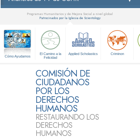
Programas Humanitarios y de Mejora Social a nivel global
Patrocinados por la Iglesia de Scientology
▼
El Camino a la
Applied Scholastics
Criminon
Cómo Ayudamos
Felicidad
COMISIÓN DE
CIUDADANOS
POR LOS
DERECHOS
HUMANOS
RESTAURANDO LOS
DERECHOS
HUMANOS