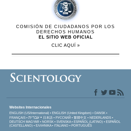
COMISIÓN DE CIUDADANOS POR LOS
DERECHOS HUMANOS
EL SITIO WEB OFICIAL
CLIC AQUÍ »
Websites Internacionales
ENGLISH (US/International)
ENGLISH (United Kingdom)
DANSK
עברית
FRANÇAIS
日本語
РУССКИЙ
繁體中文
NEDERLANDS
DEUTSCH
MAGYAR
NORSK
SVENSKA
ESPAÑOL (LATINO)
ESPAÑOL
(CASTELLANO)
ΕΛΛΗΝΙΚA
ITALIANO
PORTUGUÊS