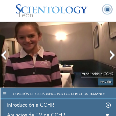
León
L. Ronald
¿Qué es
Ministros
Preguntas
Libros
Hubbard
Scientology?
Voluntarios
Frecuentes
Introducción a CCHR
Ver Video
COMISIÓN DE CIUDADANOS POR LOS DERECHOS HUMANOS
Introducción a CCHR
Anuncios de TV de CCHR