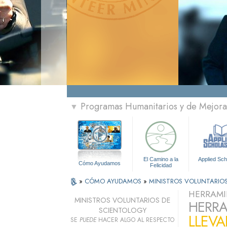
Programas Humanitarios y de Mejora 
▼
El Camino a la
Applied Sch
Cómo Ayudamos
Felicidad
»
CÓMO AYUDAMOS
»
MINISTROS VOLUNTARIO
HERRAMI
MINISTROS VOLUNTARIOS DE
HERRA
SCIENTOLOGY
LLEVA
SE
PUEDE
HACER ALGO AL RESPECTO