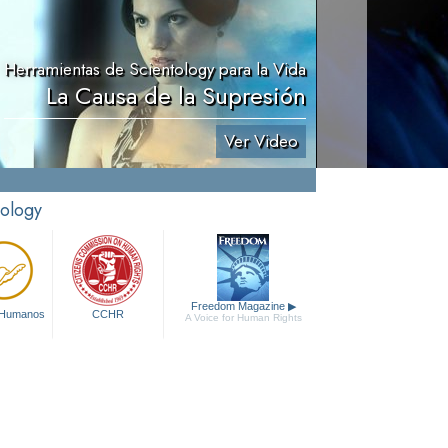
Herramientas de Scientology para la Vida
La Causa de la Supresión
Ver Video
tology
Freedom Magazine
▶
 Humanos
CCHR
A Voice for Human Rights