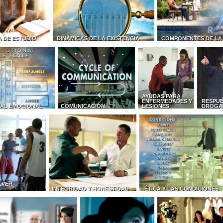
 DE ESTUDIO
DINÁMICAS DE LA EXISTENCIA
COMPONENTES DE LA
AYUDAS PARA
ENFERMEDADES Y
RESPUE
AL EMOCIONAL
COMUNICACIÓN
LESIONES
DROGA
LVER
S
INTEGRIDAD Y HONESTIDAD
ÉTICA Y LAS CONDICIONES