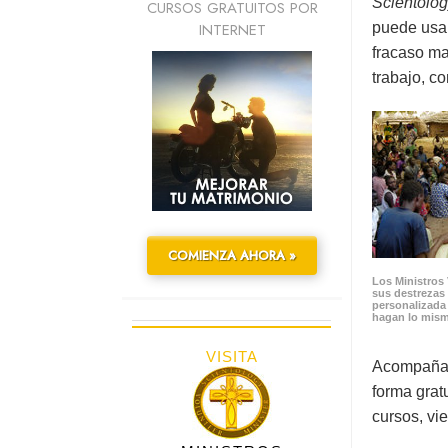
Scientolog
CURSOS GRATUITOS POR
INTERNET
puede usar
fracaso ma
trabajo, c
COMIENZA AHORA »
Los Ministros 
sus destrezas
personalizada
hagan lo mis
VISITA
Acompañand
forma gratu
cursos, vi