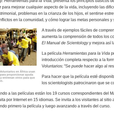
y: Herramientas para la Vida
, presenta los principios básicos 
 para mejorar cualquier aspecto de la vida, incluyendo las dif
trimonial, problemas en la crianza de los hijos, el sentirse est
onflictos en la comunidad, y cómo lograr las metas personales y 
A través de ejemplos fáciles de compren
aumenta la comprensión de todos los co
El Manual de Scientology
y mejora así l
La película
Herramientas para la Vida
pr
introducción completa respecto a la form
Voluntarios: “Se
puede
hacer algo al res
Voluntarios en África usan
 para proporcionar ayuda
Para hacer que la película esté disponi
 y entrenan otros para que
mo.
los scientologists patrocinaron que se co
o a las películas están los 19 cursos correspondientes del Ma
ita por Internet en 15 idiomas. Se invita a los visitantes al siti
endo primero la película y luego avanzando a través del curso.