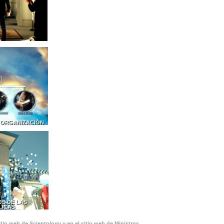
 ORGANIZACIÓN
S DE LAS
LICAS
tio web de Scientology y en el sitio web de Ministros