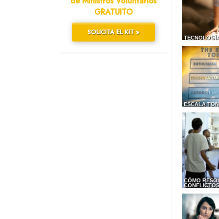
de Ministros Voluntarios
GRATUITO
SOLICITA EL KIT »
TECNOLOGÍA
ESCALA TON
CÓMO RESO
CONFLICTO