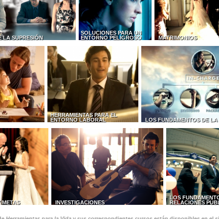
SOLUCIONES PARA UN
E LA SUPRESIÓN
ENTORNO PELIGROSO
MATRIMONIOS
HERRAMIENTAS PARA EL
ENTORNO LABORAL
LOS FUNDAMENTOS DE LA
LOS FUNDAMENTO
Y METAS
INVESTIGACIONES
RELACIONES PÚB
 de
Herramientas para la Vida
y sus correspondientes cursos están disponibles en el si