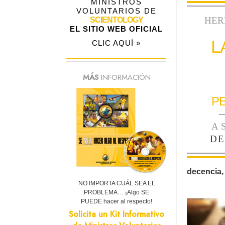
MINISTROS
VOLUNTARIOS DE
HER
SCIENTOLOGY
EL SITIO WEB OFICIAL
L
CLIC AQUÍ »
MÁS
INFORMACIÓN
P
—
A
DE
decencia,
NO IMPORTA CUÁL SEA EL
PROBLEMA… ¡Algo SE
PUEDE hacer al respecto!
Solicita un Kit Informativo