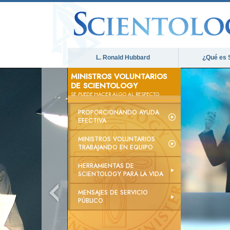
L. Ronald Hubbard
¿Qué es 
MINISTROS VOLUNTARIOS
DE SCIENTOLOGY
SE
PUEDE
HACER ALGO AL RESPECTO
PROPORCIONANDO AYUDA
EFECTIVA
MINISTROS VOLUNTARIOS
TRABAJANDO EN EQUIPO
HERRAMIENTAS DE
SCIENTOLOGY PARA LA VIDA
MENSAJES DE SERVICIO
PÚBLICO