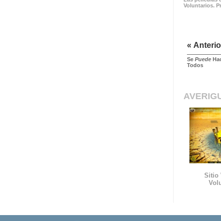
Voluntarios. P
« Anterio
Se
Puede
Hac
Todos
AVERIG
Sitio
Vol