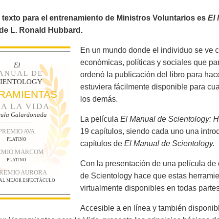
e texto para el entrenamiento de Ministros Voluntarios es
El
 de L. Ronald Hubbard.
En un mundo donde el individuo se ve 
económicas, políticas y sociales que p
El
ANUAL DE
ordenó la publicación del libro para hac
CIENTOLOGY
estuviera fácilmente disponible para cu
RAMIENTAS
los demás.
A LA VIDA
cula Galardonada
La película
El Manual de Scientology: H
19 capítulos, siendo cada uno una intro
PREMIO AVA
PLATINO
capítulos de
El Manual de Scientology.
EMIO MARCOM
PLATINO
Con la presentación de una película de 
PREMIO AURORA
de Scientology hace que estas herramie
 AL MEJOR ESPECTÁCULO
virtualmente disponibles en todas partes
Accesible a en línea y también disponib