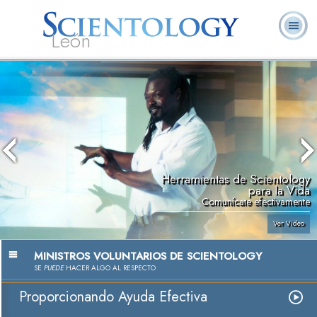
León
L. Ronald
¿Qué es
Ministros
Preguntas
Libros
Hubbard
Scientology?
Voluntarios
Frecuentes
Herramientas de Scientology
para la Vida
Comunícate efectivamente
Ver Video
MINISTROS VOLUNTARIOS DE SCIENTOLOGY
SE
PUEDE
HACER ALGO AL RESPECTO
Proporcionando Ayuda Efectiva