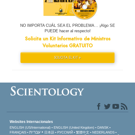
NO IMPORTA CUÁL SEA EL PROBLEMA… ¡Algo SE
PUEDE hacer al respecto!
Solicita un Kit Informativo de Ministros
Voluntarios GRATUITO
SOLICITA EL KIT »
Websites Internacionales
ENGLISH (US/International)
ENGLISH (United Kingdom)
DANSK
עברית
FRANÇAIS
日本語
РУССКИЙ
繁體中文
NEDERLANDS