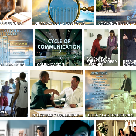
 DE ESTUDIO
DINÁMICAS DE LA EXISTENCIA
COMPONENTES DE LA
AYUDAS PARA
ENFERMEDADES Y
RESPUE
AL EMOCIONAL
COMUNICACIÓN
LESIONES
DROGA
LVER
S
INTEGRIDAD Y HONESTIDAD
ÉTICA Y LAS CONDICIONES