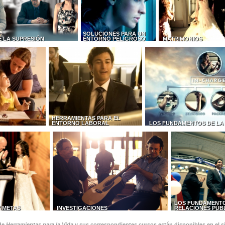
SOLUCIONES PARA UN
E LA SUPRESIÓN
ENTORNO PELIGROSO
MATRIMONIOS
HERRAMIENTAS PARA EL
ENTORNO LABORAL
LOS FUNDAMENTOS DE LA
LOS FUNDAMENTO
Y METAS
INVESTIGACIONES
RELACIONES PÚB
 de
Herramientas para la Vida
y sus correspondientes cursos están disponibles en el si