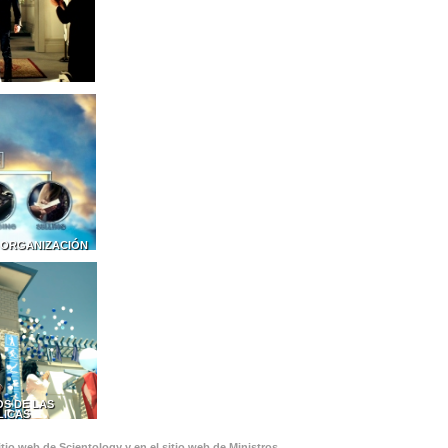
 ORGANIZACIÓN
S DE LAS
LICAS
tio web de Scientology y en el sitio web de Ministros