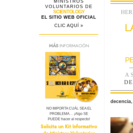
MINISTROS
VOLUNTARIOS DE
HER
SCIENTOLOGY
EL SITIO WEB OFICIAL
L
CLIC AQUÍ »
MÁS
INFORMACIÓN
P
—
A
DE
decencia,
NO IMPORTA CUÁL SEA EL
PROBLEMA… ¡Algo SE
PUEDE hacer al respecto!
Solicita un Kit Informativo