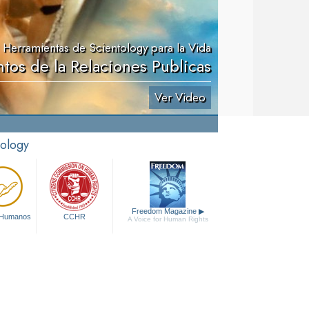
Herramientas de Scientology para la Vida
os de la Relaciones Publicas
Ver Video
tology
Freedom Magazine
▶
 Humanos
CCHR
A Voice for Human Rights