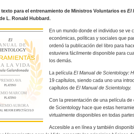
e texto para el entrenamiento de Ministros Voluntarios es
El
 de L. Ronald Hubbard.
En un mundo donde el individuo se ve 
económicas, políticas y sociales que p
El
ANUAL DE
ordenó la publicación del libro para hac
CIENTOLOGY
estuviera fácilmente disponible para cu
RAMIENTAS
los demás.
A LA VIDA
cula Galardonada
La película
El Manual de Scientology: H
19 capítulos, siendo cada uno una intro
PREMIO AVA
PLATINO
capítulos de
El Manual de Scientology.
EMIO MARCOM
PLATINO
Con la presentación de una película de 
PREMIO AURORA
de Scientology hace que estas herramie
 AL MEJOR ESPECTÁCULO
virtualmente disponibles en todas partes
Accesible a en línea y también disponib