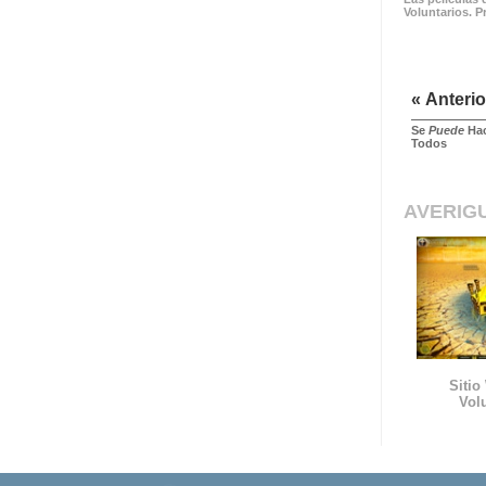
Voluntarios. P
« Anterio
Se
Puede
Hac
Todos
AVERIG
Sitio
Vol