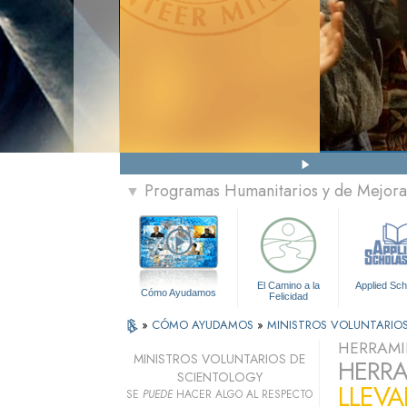
Programas Humanitarios y de Mejora 
▼
El Camino a la
Applied Sch
Cómo Ayudamos
Felicidad
»
CÓMO AYUDAMOS
»
MINISTROS VOLUNTARIO
HERRAMI
MINISTROS VOLUNTARIOS DE
HERRA
SCIENTOLOGY
LLEVA
SE
PUEDE
HACER ALGO AL RESPECTO