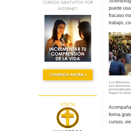
Scientolog
CURSOS GRATUITOS POR
INTERNET
puede usar
fracaso ma
trabajo, c
COMIENZA AHORA »
Los Ministros 
sus destrezas
personalizada
hagan lo mis
VISITA
Acompañand
forma gratu
cursos, vi