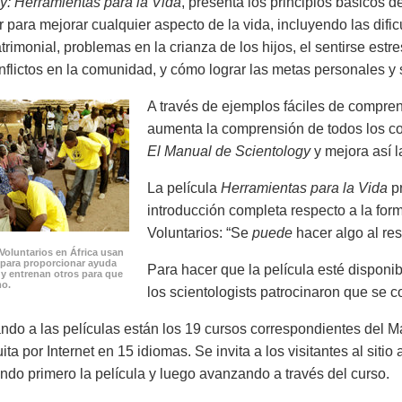
y: Herramientas para la Vida
, presenta los principios básicos 
 para mejorar cualquier aspecto de la vida, incluyendo las dif
trimonial, problemas en la crianza de los hijos, el sentirse est
onflictos en la comunidad, y cómo lograr las metas personales y 
A través de ejemplos fáciles de compren
aumenta la comprensión de todos los co
El Manual de Scientology
y mejora así l
La película
Herramientas para la Vida
pr
introducción completa respecto a la form
Voluntarios: “Se
puede
hacer algo al res
Voluntarios en África usan
 para proporcionar ayuda
Para hacer que la película esté disponi
 y entrenan otros para que
mo.
los scientologists patrocinaron que se co
o a las películas están los 19 cursos correspondientes del Ma
ita por Internet en 15 idiomas. Se invita a los visitantes al siti
endo primero la película y luego avanzando a través del curso.