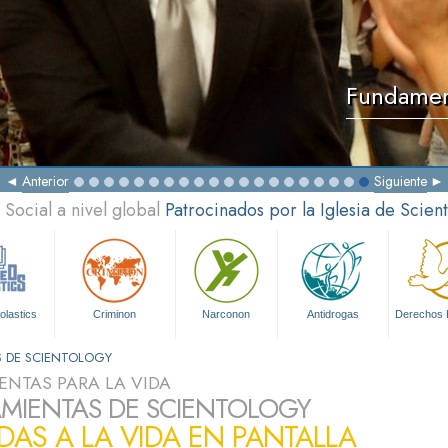
Fundament
Anterior
Siguiente
Social a nivel global
Patrocinados por la Iglesia de Scien
olastics
Criminon
Narconon
Antidrogas
Derechos
S DE SCIENTOLOGY
ENTAS PARA LA VIDA
MIENTAS DE SCIENTOLOGY
DAS A LA VIDA EN PANTALLA