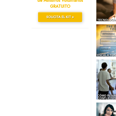
de Ministros Voluntarios
GRATUITO
SOLICITA EL KIT »
TECNOLOGÍA
ESCALA TON
CÓMO RESO
CONFLICTO