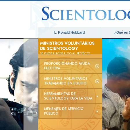
L. Ronald Hubbard
¿Qué es 
MINISTROS VOLUNTARIOS
DE SCIENTOLOGY
SE
PUEDE
HACER ALGO AL RESPECTO
PROPORCIONANDO AYUDA
EFECTIVA
MINISTROS VOLUNTARIOS
TRABAJANDO EN EQUIPO
HERRAMIENTAS DE
SCIENTOLOGY PARA LA VIDA
MENSAJES DE SERVICIO
PÚBLICO