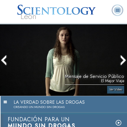
León
L. Ronald
¿Qué es
Ministros
Preguntas
Libros
Hubbard
Scientology?
Voluntarios
Frecuentes
Mensaje de Servicio Público
El Mejor Viaje
Ver Video
LA VERDAD SOBRE LAS DROGAS
CREANDO UN MUNDO SIN DROGAS
FUNDACIÓN PARA UN
MUNDO SIN DROGAS