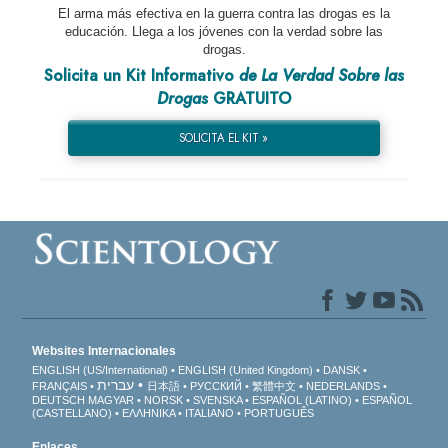
El arma más efectiva en la guerra contra las drogas es la
educación. Llega a los jóvenes con la verdad sobre las
drogas.
Solicita un Kit Informativo
de La Verdad Sobre las
Drogas
GRATUITO
SOLICITA EL KIT »
Websites Internacionales
ENGLISH (US/International)
ENGLISH (United Kingdom)
DANSK
עברית
FRANÇAIS
日本語
РУССКИЙ
繁體中文
NEDERLANDS
DEUTSCH
MAGYAR
NORSK
SVENSKA
ESPAÑOL (LATINO)
ESPAÑOL
(CASTELLANO)
ΕΛΛΗΝΙΚA
ITALIANO
PORTUGUÊS
Enlaces