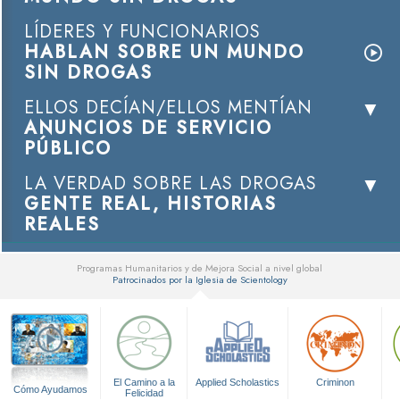
LÍDERES Y FUNCIONARIOS
HABLAN SOBRE UN MUNDO
SIN DROGAS
ELLOS DECÍAN/ELLOS MENTÍAN
ANUNCIOS DE SERVICIO
PÚBLICO
LA VERDAD SOBRE LAS DROGAS
GENTE REAL, HISTORIAS
REALES
Programas Humanitarios y de Mejora Social a nivel global
Patrocinados por la Iglesia de Scientology
▼
El Camino a la
Applied Scholastics
Criminon
Cómo Ayudamos
Felicidad