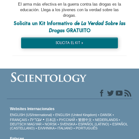
El arma más efectiva en la guerra contra las drogas es la
educación. Llega a los jóvenes con la verdad sobre las
drogas.
Solicita un Kit Informativo
de La Verdad Sobre las
Drogas
GRATUITO
SOLICITA EL KIT »
Websites Internacionales
ENGLISH (US/International)
ENGLISH (United Kingdom)
DANSK
עברית
FRANÇAIS
日本語
РУССКИЙ
繁體中文
NEDERLANDS
DEUTSCH
MAGYAR
NORSK
SVENSKA
ESPAÑOL (LATINO)
ESPAÑOL
(CASTELLANO)
ΕΛΛΗΝΙΚA
ITALIANO
PORTUGUÊS
Enlaces