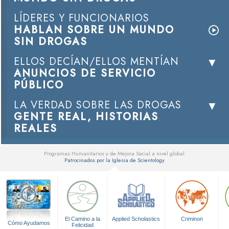
LÍDERES Y FUNCIONARIOS
HABLAN SOBRE UN MUNDO
SIN DROGAS
ELLOS DECÍAN/ELLOS MENTÍAN
ANUNCIOS DE SERVICIO
PÚBLICO
LA VERDAD SOBRE LAS DROGAS
GENTE REAL, HISTORIAS
REALES
Programas Humanitarios y de Mejora Social a nivel global
Patrocinados por la Iglesia de Scientology
▼
El Camino a la
Applied Scholastics
Criminon
Cómo Ayudamos
Felicidad