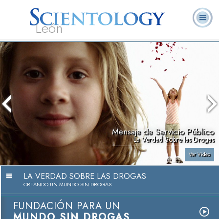
León
L. Ronald
¿Qué es
Ministros
Preguntas
Libros
Hubbard
Scientology?
Voluntarios
Frecuentes
Mensaje de Servicio Público
La Verdad Sobre las Drogas
Ver Video
LA VERDAD SOBRE LAS DROGAS
CREANDO UN MUNDO SIN DROGAS
FUNDACIÓN PARA UN
MUNDO SIN DROGAS