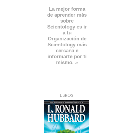
La mejor forma
de aprender más
sobre
Scientology es ir
a tu
Organización de
Scientology más
cercana e
informarte por ti
mismo. »
LIBROS