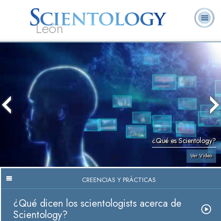
León
L. Ronald
¿Qué es
Ministros
Preguntas
Libros
Hubbard
Scientology?
Voluntarios
Frecuentes
¿Qué es Scientology?
Ver Video
CREENCIAS Y PRÁCTICAS
¿Qué dicen los scientologists acerca de
Scientology?