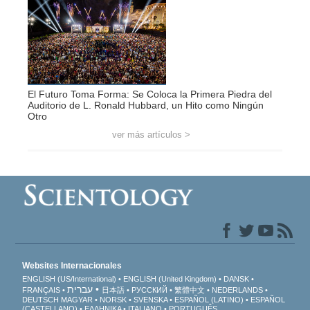
El Futuro Toma Forma: Se Coloca la Primera Piedra del
Auditorio de L. Ronald Hubbard, un Hito como Ningún
Otro
ver más artículos >
Websites Internacionales
ENGLISH (US/International)
ENGLISH (United Kingdom)
DANSK
עברית
FRANÇAIS
日本語
РУССКИЙ
繁體中文
NEDERLANDS
DEUTSCH
MAGYAR
NORSK
SVENSKA
ESPAÑOL (LATINO)
ESPAÑOL
(CASTELLANO)
ΕΛΛΗΝΙΚA
ITALIANO
PORTUGUÊS