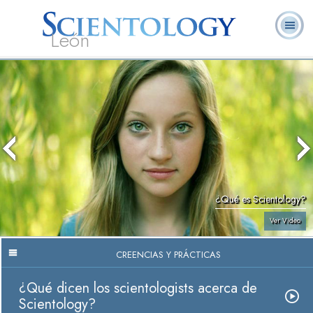
León
L. Ronald
¿Qué es
Ministros
Preguntas
Libros
Hubbard
Scientology?
Voluntarios
Frecuentes
¿Qué es Scientology?
Ver Video
CREENCIAS Y PRÁCTICAS
¿Qué dicen los scientologists acerca de
Scientology?