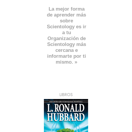
La mejor forma
de aprender más
sobre
Scientology es ir
a tu
Organización de
Scientology más
cercana e
informarte por ti
mismo. »
LIBROS