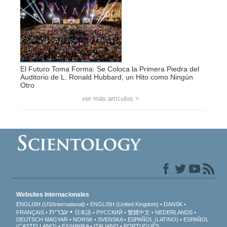
El Futuro Toma Forma: Se Coloca la Primera Piedra del
Auditorio de L. Ronald Hubbard, un Hito como Ningún
Otro
ver más artículos >
Websites Internacionales
ENGLISH (US/International)
ENGLISH (United Kingdom)
DANSK
עברית
FRANÇAIS
日本語
РУССКИЙ
繁體中文
NEDERLANDS
DEUTSCH
MAGYAR
NORSK
SVENSKA
ESPAÑOL (LATINO)
ESPAÑOL
(CASTELLANO)
ΕΛΛΗΝΙΚA
ITALIANO
PORTUGUÊS