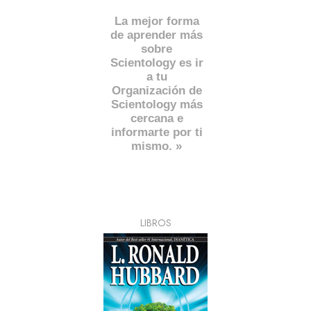
La mejor forma
de aprender más
sobre
Scientology es ir
a tu
Organización de
Scientology más
cercana e
informarte por ti
mismo. »
LIBROS