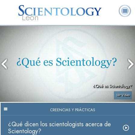
León
L. Ronald
¿Qué es
Ministros
Preguntas
Libros
Hubbard
Scientology?
Voluntarios
Frecuentes
¿Qué es Scientology?
Ver Video
CREENCIAS Y PRÁCTICAS
¿Qué dicen los scientologists acerca de
Scientology?