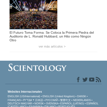
El Futuro Toma Forma: Se Coloca la Primera Piedra del
Auditorio de L. Ronald Hubbard, un Hito como Ningún
Otro
ver más artículos >
Websites Internacionales
ENGLISH (US/International)
ENGLISH (United Kingdom)
DANSK
עברית
FRANÇAIS
日本語
РУССКИЙ
繁體中文
NEDERLANDS
DEUTSCH
MAGYAR
NORSK
SVENSKA
ESPAÑOL (LATINO)
ESPAÑOL
(CASTELLANO)
ΕΛΛΗΝΙΚA
ITALIANO
PORTUGUÊS