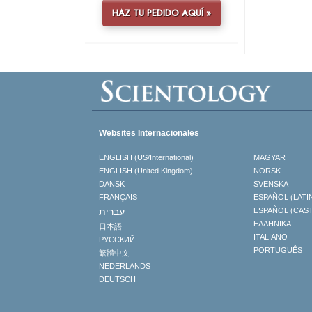
HAZ TU PEDIDO AQUÍ »
Websites Internacionales
ENGLISH (US/International)
MAGYAR
ENGLISH (United Kingdom)
NORSK
DANSK
SVENSKA
FRANÇAIS
ESPAÑOL (LATI
עברית
ESPAÑOL (CAS
ΕΛΛΗΝΙΚA
日本語
ITALIANO
РУССКИЙ
PORTUGUÊS
繁體中文
NEDERLANDS
DEUTSCH