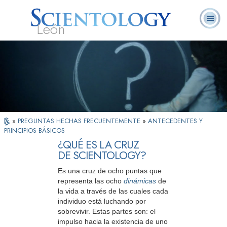
León
L. Ronald
¿Qué es
Ministros
Preguntas
Libros
Hubbard
Scientology?
Voluntarios
Frecuentes
»
PREGUNTAS HECHAS FRECUENTEMENTE
»
ANTECEDENTES Y
PRINCIPIOS BÁSICOS
¿QUÉ ES LA CRUZ
DE SCIENTOLOGY?
Es una cruz de ocho puntas que
representa las ocho
dinámicas
de
la vida a través de las cuales cada
individuo está luchando por
sobrevivir. Estas partes son: el
impulso hacia la existencia de uno