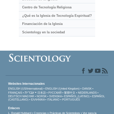
Centro de Tecnología Religiosa
¿Qué es la Iglesia de Tecnología Espiritual?
Financiación de la Iglesia
Scientology en la sociedad
Websites Internacionales
ENGLISH (US/International)
ENGLISH (United Kingdom)
DANSK
עברית
FRANÇAIS
日本語
РУССКИЙ
繁體中文
NEDERLANDS
DEUTSCH
MAGYAR
NORSK
SVENSKA
ESPAÑOL (LATINO)
ESPAÑOL
(CASTELLANO)
ΕΛΛΗΝΙΚA
ITALIANO
PORTUGUÊS
Enlaces
L. Ronald Hubbard
Creencias y Prácticas de Scientology
Voz para la