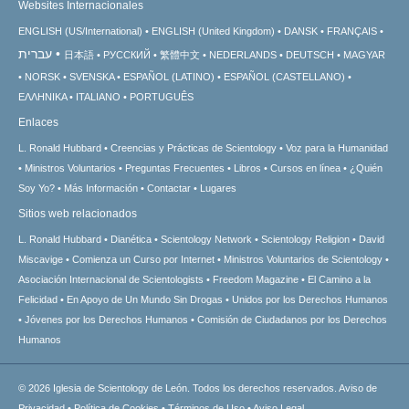
Websites Internacionales
ENGLISH (US/International)
ENGLISH (United Kingdom)
DANSK
FRANÇAIS
עברית
日本語
РУССКИЙ
繁體中文
NEDERLANDS
DEUTSCH
MAGYAR
NORSK
SVENSKA
ESPAÑOL (LATINO)
ESPAÑOL (CASTELLANO)
ΕΛΛΗΝΙΚA
ITALIANO
PORTUGUÊS
Enlaces
L. Ronald Hubbard
Creencias y Prácticas de Scientology
Voz para la Humanidad
Ministros Voluntarios
Preguntas Frecuentes
Libros
Cursos en línea
¿Quién
Soy Yo?
Más Información
Contactar
Lugares
Sitios web relacionados
L. Ronald Hubbard
Dianética
Scientology Network
Scientology Religion
David
Miscavige
Comienza un Curso por Internet
Ministros Voluntarios de Scientology
Asociación Internacional de Scientologists
Freedom Magazine
El Camino a la
Felicidad
En Apoyo de Un Mundo Sin Drogas
Unidos por los Derechos Humanos
Jóvenes por los Derechos Humanos
Comisión de Ciudadanos por los Derechos
Humanos
© 2026
Iglesia de Scientology de León.
Todos los derechos reservados.
Aviso de
Privacidad
•
Política de Cookies
•
Términos de Uso
•
Aviso Legal